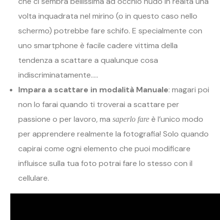
che ci sembra bellissima ad occhio nudo in realtà una
volta inquadrata nel mirino (o in questo caso nello
schermo) potrebbe fare schifo. E specialmente con
uno smartphone è facile cadere vittima della
tendenza a scattare a qualunque cosa
indiscriminatamente…..
Impara a scattare in modalità Manuale
: magari poi
non lo farai quando ti troverai a scattare per
passione o per lavoro, ma
è l’unico modo
saperlo fare
per apprendere realmente la fotografia! Solo quando
capirai come ogni elemento che puoi modificare
influisce sulla tua foto potrai fare lo stesso con il
cellulare.