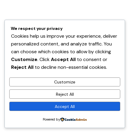
qualche euro pronto da dare a mendicanti e
santoni in cambio di qualche foto. E’ una tecnica
che utilizzo tantissimo in viaggio.
We respect your privacy
Sii creativo e non banale: ogni volta che parto per
Cookies help us improve your experience, deliver
un viaggio mi chiedo “cosa posso fare per
personalized content, and analyze traffic. You
can choose which cookies to allow by clicking
sfruttare quella location e fare una foto
Customize
. Click
Accept All
to consent or
particolare e non banale?”
Reject All
to decline non-essential cookies.
Liberatoria: te l’ho già detto di quando non mi
hanno pubblicato su National Geographic perché
Customize
una foto da me inviata non aveva lo scarico di
Reject All
responsabilità compilato dal soggetto?
Accept All
Prima di salutarti, voglio ricordarti che sono sempre
ACCEDI AI CORSI
disponibile per qualsiasi cosa.
Powered by