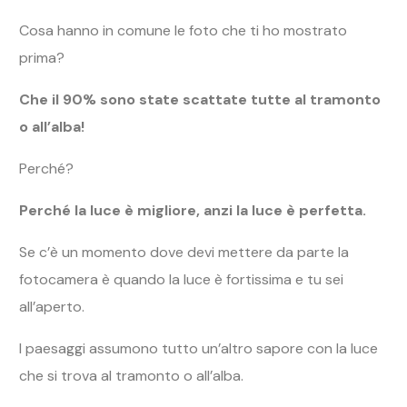
Se c’è un momento dove devi mettere da parte la
fotocamera è quando la luce è fortissima e tu sei
all’aperto.
I paesaggi assumono tutto un’altro sapore con la luce
che si trova al tramonto o all’alba.
Io quando sono in viaggio, lascio i posti più belli da
visitare sempre durante il tramonto o all’alba.
In questo modo riesco a scattare foto molto più belle
con il minimo sforzo!
Corso da Zero a Fotografo
Ah dimenticavo, se sei all’inizio della tua carriere
fotografica, abbiamo realizzato il più grande e