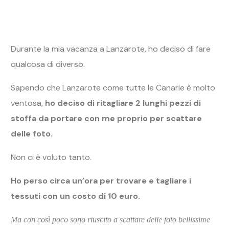
delle foto.
Non ci è voluto tanto.
Ho perso circa un’ora per trovare e tagliare i
tessuti con un costo di 10 euro.
Ma con così poco sono riuscito a scattare delle foto bellissime
che altrimenti non avrei potuto fare.
A tal proposito, ho un regalo per te!
Ho scritto un ebook gratuito che ti consente di
scattare belle foto da subito.
La creatività è un elemento fondamentale di tutti i
fotografi e trovare sempre soluzioni nuove per fare