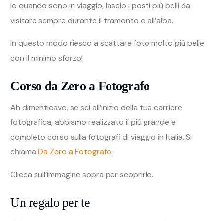
completo corso sulla fotografi di viaggio in Italia. Si
chiama
Da Zero a Fotografo
.
Clicca sull’immagine sopra per scoprirlo.
Un regalo per te
Sì è vero, se conti l’ebook gratuito questo è il
secondo
regalo che ti faccio in questo articolo
.
Ma oggi mi sento particolarmente generoso.
Qui trovi un’infografica gratuita con riassunti tutti i
consigli che hai appena letto:
Clicca
qui
se la vuoi in alta risoluzione.