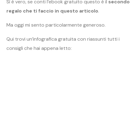
Stampala e riguardala prima di ogni viaggio!
Spero che questo articolo ti sia stato utile.
Ecco un riassunto di quanto ci siamo detti:
Location scout: fai una ricerca intensa per
ottenere tutte le informazioni utili sulla location
che stai andando a visitare. Utilizza Google
immagini e Instagram per trovare altre foto
scattate.
Trova un fixer, ovvero una persona esperta del
luogo che sia in grado di farti conoscere locali e
portarti nei posti remoti e segreti che solo i locali
conoscono.
Soldi sempre con te: ricordati di avere sempre