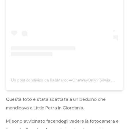
U
n post condiviso da Ila&Marco➡️OneWayOnly? (@viaggio.solo.andata)
Questa foto è stata scattata a un beduino che
mendicava a Little Petra in Giordania.
Mi sono avvicinato facendogli vedere la fotocamera e