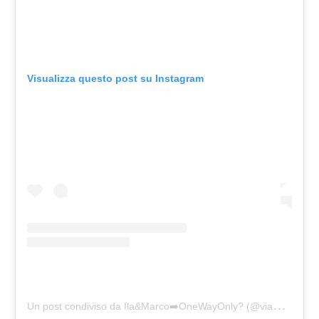
Visualizza questo post su Instagram
U
n post condiviso da Ila&Marco➡️OneWayOnly? (@viaggio.solo.andata)