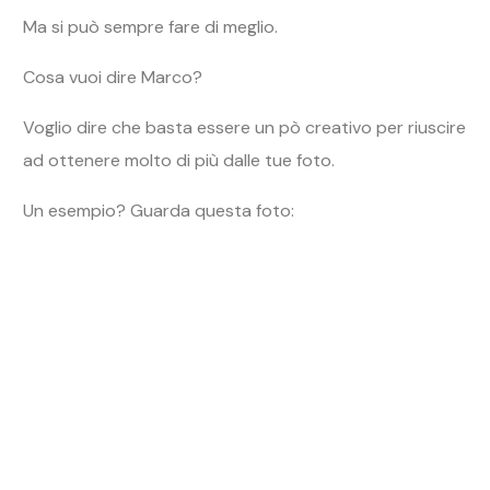
Ma si può sempre fare di meglio.
Cosa vuoi dire Marco?
Voglio dire che basta essere un pò creativo per riuscire
ad ottenere molto di più dalle tue foto.
Un esempio? Guarda questa foto:
Durante la mia vacanza a Lanzarote, ho deciso di fare
qualcosa di diverso.
Sapendo che Lanzarote come tutte le Canarie è molto
ventosa,
ho deciso di ritagliare 2 lunghi pezzi di
stoffa da portare con me proprio per scattare