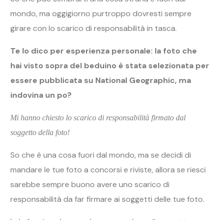
soggetto della foto!
So che è una cosa fuori dal mondo, ma se decidi di
mandare le tue foto a concorsi e riviste, allora se riesci
sarebbe sempre buono avere uno scarico di
responsabilità da far firmare ai soggetti delle tue foto.
Io lo faccio solo quando conosco bene il soggetto e
riesco a comunicare bene, questo perché molte volte
per strada non incontriamo persone che parlano
Inglese e delle volte non sanno neanche scrivere.
In questo caso, è impossibile solo pensare di far firmare
uno scarico di responsabilità a queste persone.
Insomma, io ti ho avvisato e purtroppo i tempi stanno
cambiando, ormai quasi tutti per tutelarsi chiedono