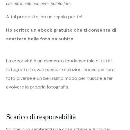
foto diverse è un bellissimo modo per riuscire a far
evolvere la propria fotografia.
Scarico di responsabilità
So che può sembrarti una cosa strana e fuori dal
mondo, ma oggigiorno purtroppo dovresti sempre
girare con lo scarico di responsabilità in tasca.
Te lo dico per esperienza personale: la foto che
hai visto sopra del beduino è stata selezionata per
essere pubblicata su National Geographic, ma
indovina un po?
Mi hanno chiesto lo scarico di responsabilità firmato dal