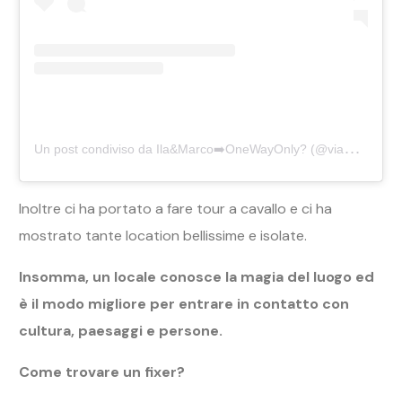
U
n post condiviso da Ila&Marco➡️OneWayOnly? (@viaggio.solo.andata)
Inoltre ci ha portato a fare tour a cavallo e ci ha
mostrato tante location bellissime e isolate.
Insomma, un locale conosce la magia del luogo ed
è il modo migliore per entrare in contatto con
cultura, paesaggi e persone.
Come trovare un fixer?