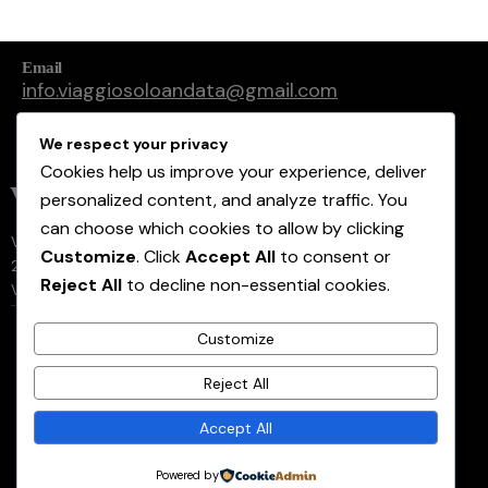
Email
info.viaggiosoloandata@gmail.com
PEC
We respect your privacy
v
iaggiosoloandata@pec.it
Cookies help us improve your experience, deliver
V.S.A. srl
personalized content, and analyze traffic. You
can choose which cookies to allow by clicking
Via Garofalo 26
Customize
. Click
Accept All
to consent or
20133 Milano (MI)
Reject All
to decline non-essential cookies.
VAT: IT12766910967
Customize
Seguici su:
Reject All
Accept All
© 2026
Fotografi in viaggio by Viaggio Solo Andata. Tutti
ACCEDI AI CORSI
i diritti sono riservati.
Powered by